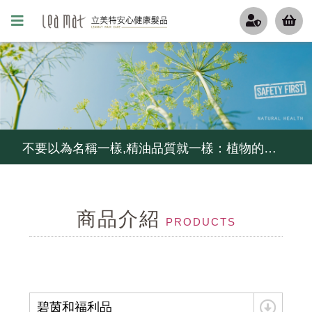
更年期的姐姐妹妹們, 排水孔若被掉下來的頭髮阻塞了, 推薦用這瓶
無矽靈洗髮精比較好嗎?不一定...如果你容易流汗不出油,少用...
不要以為名稱一樣,精油品質就一樣：植物的品種,產地,萃取方式,等級影響精油的品質, 冷鏈,儲存影響它的活性
炎炎夏日,高溫,高紫外線,頭皮環境惡化...給毛囊來段有氧,幫忙維持毛囊功能
商品介紹
控油不要暴力去油, 清爽不要刺激乾澀....就用茶樹控油組
PRODUCTS
細軟髮怕扁塌,夏天護髮怕油膩...試試MCT一點靈
毛囊甦活純露...解決毛囊縮小化...頭髮變細軟,變稀疏...
碧茵和福利品