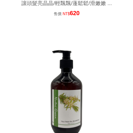
讓頭髮亮晶晶/輕飄飄/蓬鬆鬆/滑嫩嫩 ...
620
售價
NT$