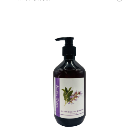
立美特免沖洗護髮親民版...MCT一點靈上市了！
頭皮,頭髮有問題要諮詢,請用line
網站選單改版...之後頭皮/頭髮問題探討改到...
頭皮屑沒那麼簡單? 大小,形狀,顏色不同,形成皮屑的原因就不同,所已不是頭皮屑就洗抗屑洗髮精的
雖然遺傳決定了頭皮和頭髮的特性，但洗護可以幫頭皮做很多事....
有聽過【染髮會愈染愈白】的傳說嗎？用雙氧淨化噴霧,逆轉...
「洗髮最重要的就是要把頭皮洗乾淨！」 但事實是70%的頭皮問題是洗出來的...
夏天頭皮有三大問題：流汗多、出油多、容易有頭臭味，流汗多要怎麼選洗髮精?
這種高溫， 頭髮曬傷是免不了的。都待冷氣房，頭髮也是乾燥脫水，記得用這個...避免毛躁乾澀