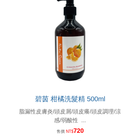
滿頭屑, 臭味不堪,常戴安全帽的人,頭皮要抗菌喔....
染髮過敏怎麼辦? 噴這個就對了
產後掉髮用這個就對了...
想要漂亮不想頭皮過敏,燙染請用這個
就算在睡覺極光也在幫妳護髮---極光體驗
更年期的姐姐妹妹們, 排水孔若被掉下來的頭髮阻塞了, 推薦用這瓶
碧茵 柑橘洗髮精 500ml
無矽靈洗髮精比較好嗎?不一定...如果你容易流汗不出油,少用...
脂漏性皮膚炎/頭皮屑/頭皮癢/頭皮調理/涼
感/弱酸性 ...
720
售價
NT$