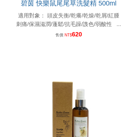
碧茵 快樂鼠尾尾草洗髮精 500ml
#新產品來了...高溫炎夏，又悶又熱讓人委靡不振， 使用#新的洗髮精，淨脂勁涼...
適用對象： 頭皮失衡/乾癢/乾燥/乾屑/紅腫
洗髮最重要的是洗頭皮, 但洗過頭,洗太乾淨是個大災難!
刺痛/保濕滋潤/蓬鬆/抗毛躁/謢色/弱酸性 ...
620
雖然都是頭皮屑, 但卻長得不一樣, 改善頭皮屑,蔫弄清楚...你的皮屑是哪一種?
售價
NT$
70%的頭皮問題是洗出來的,錯誤的洗髮精,錯誤的洗髮方式,讓頭皮失衡...
是什原因脂漏性皮膚炎?脂漏性皮膚炎原因很多,找出真正原因才能解決問題!
洗髮精都可以在頭皮停留嗎？停留真的沒問題嗎？
你知道臉部需要保濕，但你知道頭皮也需要做好保濕嗎？
頭皮水少了酒精，效果少一半？這是真的嗎？
夯夯...最新的育毛梳上市