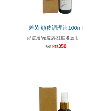
會員和非會員購買有差嗎？ 當然.....有差啊！
『頭髮的哀嚎聲』 妳聽到了嗎？
碧茵 頭皮調理液100ml
為什麼要用頭皮水？ 頭皮出問題一般人認為用洗髮精就好了，但是...
頭皮癢/頭皮屑/紅腫癢適用 ...
脂漏性皮膚炎、頭皮屑、頭皮癢、掉髮用甚麼洗髮精？....不管甚麼問題都要弄清楚以下問題
350
售價
NT$
要做出好的產品,原料好還不夠,還要這個條件才能做出好產品..
台灣的男人洗髮精真難買!!!高溫高濕度頭皮特別...
有人問：「頭皮長痘痘要用甚麼洗髮精？」...選洗髮精前要限做這件事....
人有三六九等百百種...一樣是茶樹精油.... 茶樹有來自澳洲、義大利... 一樣是茶樹精油....
茶樹洗髮精？ 那是使用的是紅茶還是綠茶？....