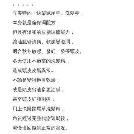
。。。。。
燙染髪過敏紅腫癢， 噴一下、噴一下、趕快噴噴噴...這個
立美特的『快樂鼠尾草』洗髮精，
這麼好用的護髮品,設計師都這樣用....你用過嗎?
本身就是偏保濕配方，
但具有溫和的皮脂調節能力，
捲髮的人注意：你有機會獲得這個..讓捲度蓬鬆輕盈....
讓油膩變清爽、乾燥變滋潤，
減肥太急易甩頭髮...專家教你重點補充營養防掉髮
適合秋冬敏感、發紅、發癢頭皮。
冬天使用不適當的洗髮精...
漂亮的指甲彩繪,不想因洗頭而脫落,就用這個吧!
造成頭皮皮脂異常...
對不起,我們擋不住通膨怪獸....
不論是變得過度乾燥，
或是頭皮出油多更油膩，
最近頭皮好癢又有頭皮屑，怎麼辦？
甚至頭皮紅腫刺痛，
用上快樂鼠尾草洗髮精，
想護髮,不想沾手,用這個就對了.輕輕一噴,受損髮頭髮得到救贖。。。
角質經過完整代謝週期後，
不只是摩洛哥油,還有夏威夷堅果油.酪梨油,小麥胚芽油....
就慢慢回復到正常的狀況。