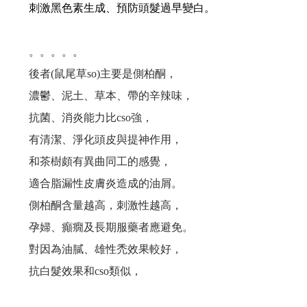
刺激黑色素生成、預防頭髮過早變白。
會員和非會員購買有差嗎？ 當然.....有差啊！
『頭髮的哀嚎聲』 妳聽到了嗎？
。。。。。
後者(鼠尾草so)
主要是側柏酮，
為什麼要用頭皮水？ 頭皮出問題一般人認為用洗髮精就好了，但是...
濃鬱、泥土、草本、帶的辛辣味，
脂漏性皮膚炎、頭皮屑、頭皮癢、掉髮用甚麼洗髮精？....不管甚麼問題都要弄清楚以下問題
抗菌、消炎能力比cso強，
有清潔、淨化頭皮與提神作用，
要做出好的產品,原料好還不夠,還要這個條件才能做出好產品..
和茶樹頗有異曲同工的感覺，
台灣的男人洗髮精真難買!!!高溫高濕度頭皮特別...
適合脂漏性皮膚炎造成的油屑。
側柏酮含量越高，刺激性越高，
有人問：「頭皮長痘痘要用甚麼洗髮精？」...選洗髮精前要限做這件事....
孕婦、癲癇及長期服藥者應避免。
對因為油膩、雄性禿效果較好，
人有三六九等百百種...一樣是茶樹精油.... 茶樹有來自澳洲、義大利... 一樣是茶樹精油....
抗白髮效果和cso類似，
茶樹洗髮精？ 那是使用的是紅茶還是綠茶？....