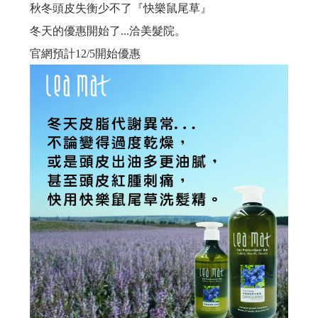
秋冬頭皮失衡少不了『快樂鼠尾草』
滿頭屑, 臭味不堪,常戴安全帽的人,頭皮要抗菌喔....
冬天的優惠開始了...洽美髮院。
染髮過敏怎麼辦? 噴這個就對了
官網預計12/5開始優惠
產後掉髮用這個就對了...
想要漂亮不想頭皮過敏,燙染請用這個
就算在睡覺極光也在幫妳護髮---極光體驗
更年期的姐姐妹妹們, 排水孔若被掉下來的頭髮阻塞了, 推薦用這瓶
無矽靈洗髮精比較好嗎?不一定...如果你容易流汗不出油,少用...