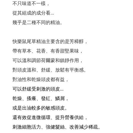
不只味道不一樣，
#新產品來了...高溫炎夏，又悶又熱讓人委靡不振， 使用#新的洗髮精，淨脂勁涼...
從其組成的成分看...
洗髮最重要的是洗頭皮, 但洗過頭,洗太乾淨是個大災難!
幾乎是二種不同的精油。
雖然都是頭皮屑, 但卻長得不一樣, 改善頭皮屑,蔫弄清楚...你的皮屑是哪一種?
快樂鼠尾草精油主要含的是芳樟醇，
70%的頭皮問題是洗出來的,錯誤的洗髮精,錯誤的洗髮方式,讓頭皮失衡...
帶有草本、花香、有香甜堅果味，
可以溫和調節荷爾蒙和鎮靜作用，
是什原因脂漏性皮膚炎?脂漏性皮膚炎原因很多,找出真正原因才能解決問題!
對頭皮溫和、舒緩、放鬆有平衡感。
洗髮精都可以在頭皮停留嗎？停留真的沒問題嗎？
對油性和乾燥頭皮都有益，
可以舒緩受刺激的頭皮...
你知道臉部需要保濕，但你知道頭皮也需要做好保濕嗎？
乾燥、搔癢、發紅、鱗屑，
頭皮水少了酒精，效果少一半？這是真的嗎？
或是出油較多的敏感頭皮。
還有效促進微循環、提升營養供給，
夯夯...最新的育毛梳上市
刺激細胞活力、強健髮絲、改善減少稀疏。